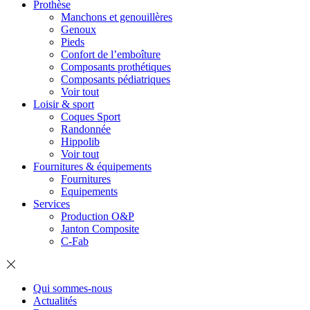
Prothèse
Manchons et genouillères
Genoux
Pieds
Confort de l’emboîture
Composants prothétiques
Composants pédiatriques
Voir tout
Loisir & sport
Coques Sport
Randonnée
Hippolib
Voir tout
Fournitures & équipements
Fournitures
Equipements
Services
Production O&P
Janton Composite
C-Fab
Qui sommes-nous
Actualités