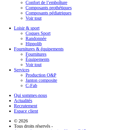
Confort de l’emboîture
Composants prothétiques
Composants pédiatriques
Voir tout
Loisir & sport
Coques Sport
Randonnée
Hippolib
Fournitures & équipements
Fournitures
Équipements
Voir tout
Services
Production O&P
Janton composite
C-Fab
Qui sommes-nous
Actualités
Recrutement
Espace client
© 2026
Tous droits réservés -