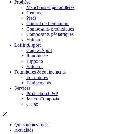
Prothèse
Manchons et genouillères
Genoux
Pieds
Confort de l’emboîture
Composants prothétiques
Composants pédiatriques
Voir tout
Loisir & sport
Coques Sport
Randonnée
Hippolib
Voir tout
Fournitures & équipements
Fournitures
Equipements
Services
Production O&P
Janton Composite
C-Fab
Qui sommes-nous
Actualités