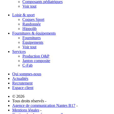
Composants pédiatriques
Voir tout
Loisir & sport
Coques Sport
Randonnée
Hippolib
Fournitures & équipements
Fournitures
Équipements
Voir tout
Services
Production O&P
Janton composite
C-Fab
Qui sommes-nous
Actualités
Recrutement
Espace client
© 2026
Tous droits réservés -
Agence de communication Nantes B17
-
Mentions légales
-