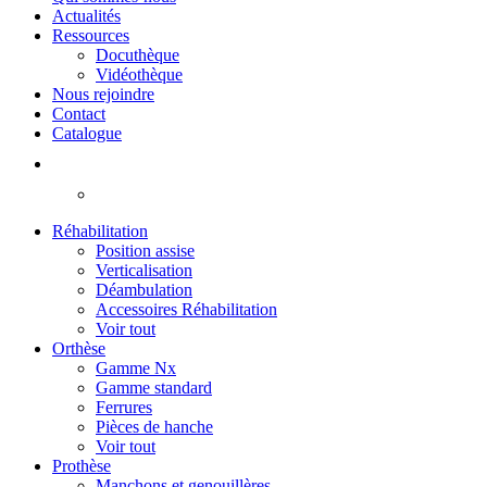
Actualités
Ressources
Docuthèque
Vidéothèque
Nous rejoindre
Contact
Catalogue
Réhabilitation
Position assise
Verticalisation
Déambulation
Accessoires Réhabilitation
Voir tout
Orthèse
Gamme Nx
Gamme standard
Ferrures
Pièces de hanche
Voir tout
Prothèse
Manchons et genouillères