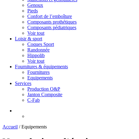
Genoux
Pieds
Confort de l’emboîture
Composants prothétiques
Composants pédiatriques
Voir tout
Loisir & sport
Coques Sport
Randonnée
Hippolib
Voir tout
Fournitures & équipements
Fournitures
Equipements
Services
Production O&P
Janton Composite
C-Fab
Accueil
/
Equipements