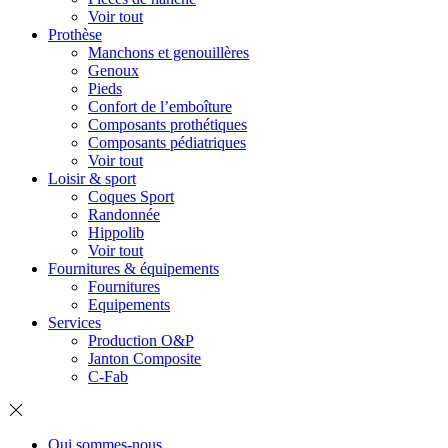
Voir tout
Prothèse
Manchons et genouillères
Genoux
Pieds
Confort de l’emboîture
Composants prothétiques
Composants pédiatriques
Voir tout
Loisir & sport
Coques Sport
Randonnée
Hippolib
Voir tout
Fournitures & équipements
Fournitures
Equipements
Services
Production O&P
Janton Composite
C-Fab
Qui sommes-nous