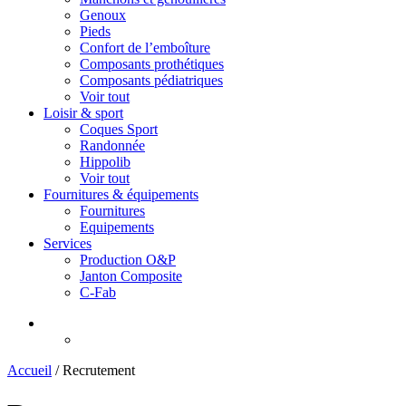
Genoux
Pieds
Confort de l’emboîture
Composants prothétiques
Composants pédiatriques
Voir tout
Loisir & sport
Coques Sport
Randonnée
Hippolib
Voir tout
Fournitures & équipements
Fournitures
Equipements
Services
Production O&P
Janton Composite
C-Fab
Accueil
/
Recrutement