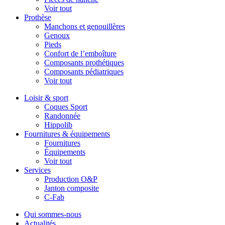
Voir tout
Prothèse
Manchons et genouillères
Genoux
Pieds
Confort de l’emboîture
Composants prothétiques
Composants pédiatriques
Voir tout
Loisir & sport
Coques Sport
Randonnée
Hippolib
Fournitures & équipements
Fournitures
Équipements
Voir tout
Services
Production O&P
Janton composite
C-Fab
Qui sommes-nous
Actualités