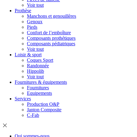
Voir tout
Prothèse
Manchons et genouillères
Genoux
Pieds
Confort de l’emboîture
Composants prothétiques
Composants pédiatriques
Voir tout
Loisir & sport
Coques Sport
Randonnée
Hippolib
Voir tout
Fournitures & équipements
Fournitures
Equipements
Services
Production O&P
Janton Composite
C-Fab
Qui sommes-nous