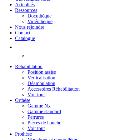
Actualités
Ressources
Docuthèque
Vidéothèque
Nous rejoindre
Contact
Catalogue
Réhabilitation
Position assise
Verticalisation
Déambulation
Accessoires Réhabilitation
Voir tout
Orthèse
Gamme Nx
Gamme standard
Ferrures
Pièces de hanche
Voir tout
Prothèse
Manchons et genouillères