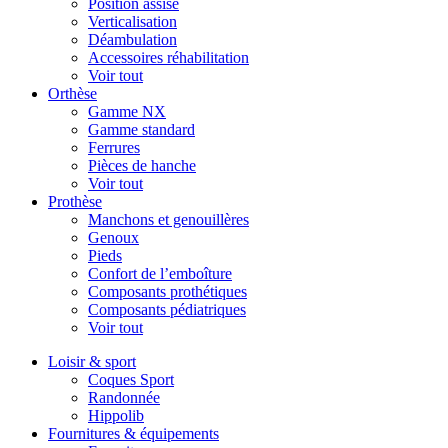
Position assise
Verticalisation
Déambulation
Accessoires réhabilitation
Voir tout
Orthèse
Gamme NX
Gamme standard
Ferrures
Pièces de hanche
Voir tout
Prothèse
Manchons et genouillères
Genoux
Pieds
Confort de l’emboîture
Composants prothétiques
Composants pédiatriques
Voir tout
Loisir & sport
Coques Sport
Randonnée
Hippolib
Fournitures & équipements