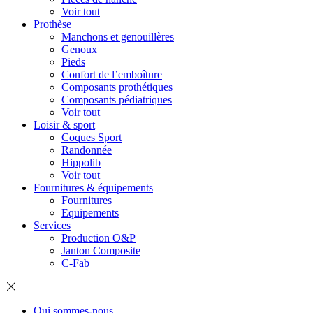
Voir tout
Prothèse
Manchons et genouillères
Genoux
Pieds
Confort de l’emboîture
Composants prothétiques
Composants pédiatriques
Voir tout
Loisir & sport
Coques Sport
Randonnée
Hippolib
Voir tout
Fournitures & équipements
Fournitures
Equipements
Services
Production O&P
Janton Composite
C-Fab
Qui sommes-nous