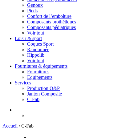
Genoux
Pieds
Confort de l’emboîture
Composants prothétiques
Composants pédiatriques
Voir tout
Loisir & sport
Coques Sport
Randonnée
Hippolib
Voir tout
Fournitures & équipements
Fournitures
Equipements
Services
Production O&P
Janton Composite
C-Fab
Accueil
/
C-Fab