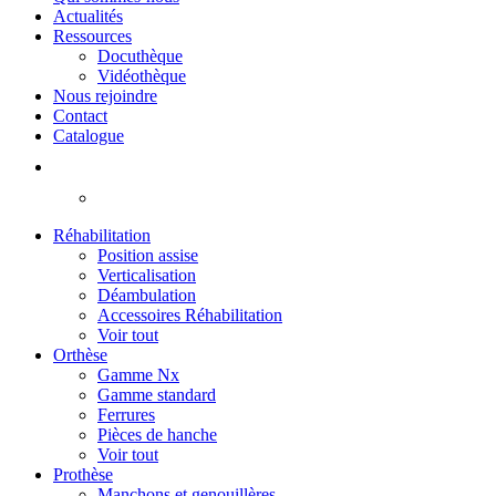
Actualités
Ressources
Docuthèque
Vidéothèque
Nous rejoindre
Contact
Catalogue
Réhabilitation
Position assise
Verticalisation
Déambulation
Accessoires Réhabilitation
Voir tout
Orthèse
Gamme Nx
Gamme standard
Ferrures
Pièces de hanche
Voir tout
Prothèse
Manchons et genouillères