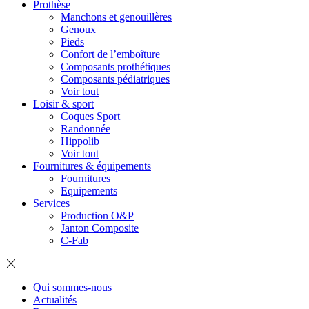
Prothèse
Manchons et genouillères
Genoux
Pieds
Confort de l’emboîture
Composants prothétiques
Composants pédiatriques
Voir tout
Loisir & sport
Coques Sport
Randonnée
Hippolib
Voir tout
Fournitures & équipements
Fournitures
Equipements
Services
Production O&P
Janton Composite
C-Fab
Qui sommes-nous
Actualités