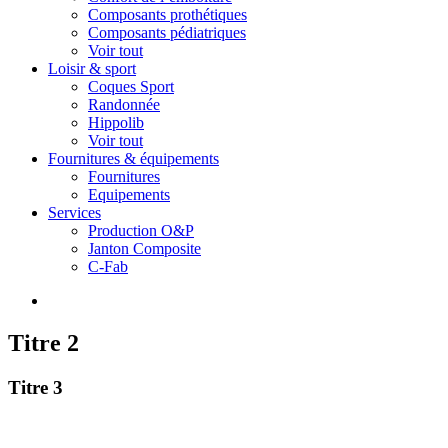
Composants prothétiques
Composants pédiatriques
Voir tout
Loisir & sport
Coques Sport
Randonnée
Hippolib
Voir tout
Fournitures & équipements
Fournitures
Equipements
Services
Production O&P
Janton Composite
C-Fab
Titre 2
Titre 3